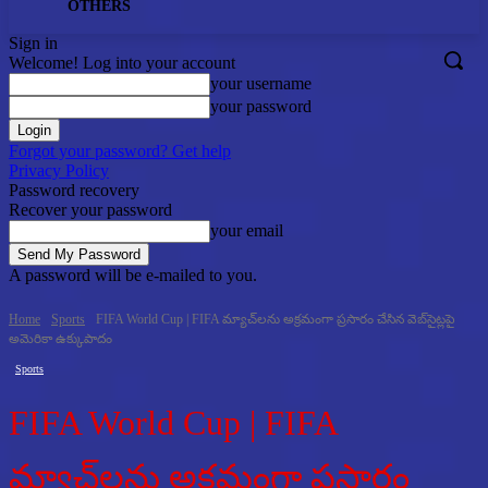
OTHERS
Sign in
Welcome! Log into your account
your username
your password
Forgot your password? Get help
Privacy Policy
Password recovery
Recover your password
your email
A password will be e-mailed to you.
Home
Sports
FIFA World Cup | FIFA మ్యాచ్‌లను అక్రమంగా ప్రసారం చేసిన వెబ్‌సైట్లపై
అమెరికా ఉక్కుపాదం
Sports
FIFA World Cup | FIFA
మ్యాచ్‌లను అక్రమంగా ప్రసారం