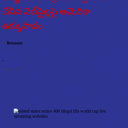
చేసిన వెబ్‌సైట్లపై అమెరికా
ఉక్కుపాదం
By
Bajaswamy
-
June 27, 2026