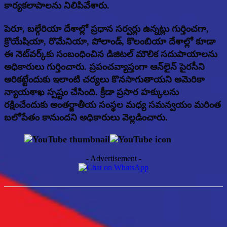
కార్యకలాపాలను నిలిపివేశారు.
పెరూ, బల్గేరియా దేశాల్లో ప్రధాన సర్వర్లు ఉన్నట్లు గుర్తించగా,
క్రొయేషియా, రొమేనియా, పోలాండ్, కొలంబియా దేశాల్లో కూడా
ఈ నెట్‌వర్క్‌కు సంబంధించిన డిజిటల్ మౌలిక సదుపాయాలను
అధికారులు గుర్తించారు. ప్రపంచవ్యాప్తంగా ఆన్‌లైన్ పైరసీని
అరికట్టేందుకు ఇలాంటి చర్యలు కొనసాగుతాయని అమెరికా
న్యాయశాఖ స్పష్టం చేసింది. క్రీడా ప్రసార హక్కులను
రక్షించేందుకు అంతర్జాతీయ సంస్థల మధ్య సమన్వయం మరింత
బలోపేతం కానుందని అధికారులు వెల్లడించారు.
- Advertisement -