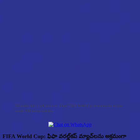
US authorities crack down on illegal FIFA World Cup streaming by seizing
nearly 400 piracy websites.
FIFA World Cup:
ఫిఫా వరల్డ్‌కప్ మ్యాచ్‌లను అక్రమంగా