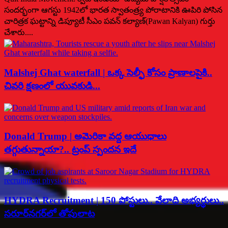
సందర్భంగా ఆగస్టు 1942లో భారత స్వాతంత్ర్య పోరాటానికి ఊపిరి పోసిన
చారిత్రక ఘట్టాన్ని డిప్యూటీ సీఎం పవన్ కల్యాణ్(Pawan Kalyan) గుర్తు
చేశారు....
Malshej Ghat waterfall | ఒక్క సెల్ఫీ కోసం ప్రాణాలపైకి..
చివరి క్షణంలో యువకుడి...
Donald Trump | అమెరికా వద్ద ఆయుధాలు
తగ్గుతున్నాయా?.. ట్రంప్ స్పందన ఇదే
HYDRA Recruitment | 150 పోస్టులు.. వేలాది అభ్యర్థులు..
సరూర్‌నగర్‌లో తోపులాట