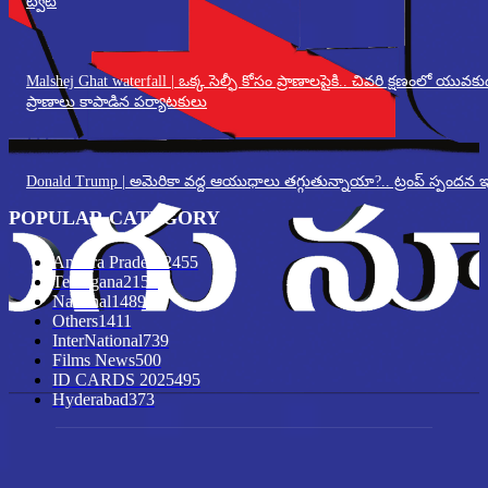
ట్వీట్
Malshej Ghat waterfall | ఒక్క సెల్ఫీ కోసం ప్రాణాలపైకి.. చివరి క్షణంలో యువకు
ప్రాణాలు కాపాడిన పర్యాటకులు
Donald Trump | అమెరికా వద్ద ఆయుధాలు తగ్గుతున్నాయా?.. ట్రంప్ స్పందన ఇ
POPULAR CATEGORY
Andhra Pradesh
2455
Telangana
2151
National
1489
Others
1411
InterNational
739
Films News
500
ID CARDS 2025
495
Hyderabad
373