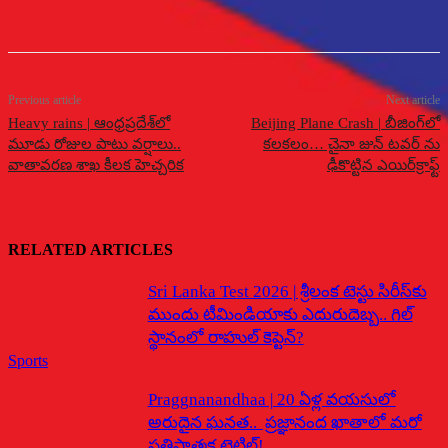
Previous article
Next article
Heavy rains | ఆంధ్రప్రదేశ్‌లో
Beijing Plane Crash | బీజింగ్‌లో
మూడు రోజుల పాటు వర్షాలు..
కలకలం… చైనా జున్ టవర్ ను
వాతావరణ శాఖ కీలక హెచ్చరిక
ఢీకొట్టిన ఎయిర్‌క్రాఫ్ట్
RELATED ARTICLES
Sri Lanka Test 2026 | శ్రీలంక టెస్టు సిరీస్‌కు
ముందు టీమిండియాకు ఎదురుదెబ్బ.. గిల్
స్థానంలో రాహుల్ కెప్టెన్?
Sports
Praggnanandhaa | 20 ఏళ్ల వయసులో
అరుదైన ఘనత.. ప్రజ్ఞానంద ఖాతాలో మరో
ప్రతిష్టాత్మక టైటిల్!