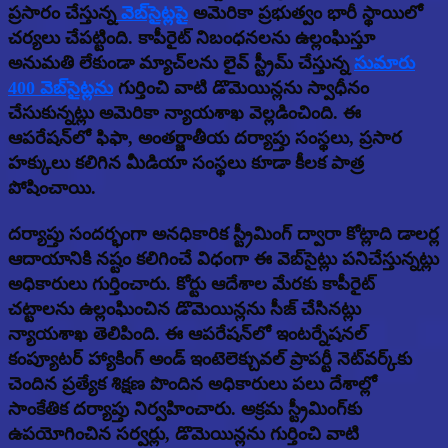
ప్రసారం చేస్తున్న
వెబ్‌సైట్లపై
అమెరికా ప్రభుత్వం భారీ స్థాయిలో
చర్యలు చేపట్టింది. కాపీరైట్ నిబంధనలను ఉల్లంఘిస్తూ
అనుమతి లేకుండా మ్యాచ్‌లను లైవ్ స్ట్రీమ్ చేస్తున్న
సుమారు
400 వెబ్‌సైట్లను
గుర్తించి వాటి డొమెయిన్లను స్వాధీనం
చేసుకున్నట్లు అమెరికా న్యాయశాఖ వెల్లడించింది. ఈ
ఆపరేషన్‌లో ఫిఫా, అంతర్జాతీయ దర్యాప్తు సంస్థలు, ప్రసార
హక్కులు కలిగిన మీడియా సంస్థలు కూడా కీలక పాత్ర
పోషించాయి.
దర్యాప్తు సందర్భంగా అనధికారిక స్ట్రీమింగ్ ద్వారా కోట్లాది డాలర్ల
ఆదాయానికి నష్టం కలిగించే విధంగా ఈ వెబ్‌సైట్లు పనిచేస్తున్నట్లు
అధికారులు గుర్తించారు. కోర్టు ఆదేశాల మేరకు కాపీరైట్
చట్టాలను ఉల్లంఘించిన డొమెయిన్లను సీజ్ చేసినట్లు
న్యాయశాఖ తెలిపింది. ఈ ఆపరేషన్‌లో ఇంటర్నేషనల్
కంప్యూటర్ హ్యాకింగ్ అండ్ ఇంటెలెక్చువల్ ప్రాపర్టీ నెట్‌వర్క్‌కు
చెందిన ప్రత్యేక శిక్షణ పొందిన అధికారులు పలు దేశాల్లో
సాంకేతిక దర్యాప్తు నిర్వహించారు. అక్రమ స్ట్రీమింగ్‌కు
ఉపయోగించిన సర్వర్లు, డొమెయిన్లను గుర్తించి వాటి