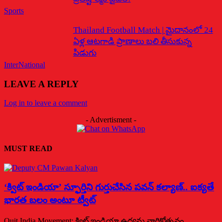
Sports
Thailand Football Match | మైదానంలో 24
ఏళ్ల ఆటగాడి ప్రాణాలు బలి తీసుకున్న
పిడుగు
InterNational
LEAVE A REPLY
Log in to leave a comment
- Advertisment -
MUST READ
‘క్విట్ ఇండియా’ స్ఫూర్తిని గుర్తుచేసిన పవన్ కల్యాణ్.. ఐక్యతే
భారత బలం అంటూ ట్వీట్
Quit India Movement: క్విట్ ఇండియా ఉద్యమ వార్షికోత్సవం