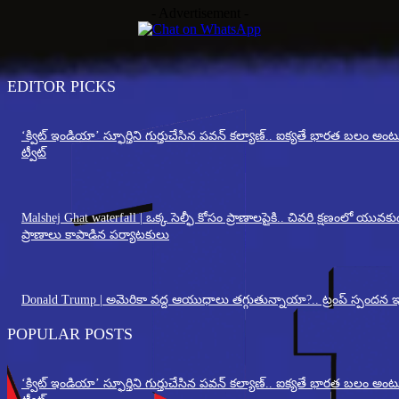
- Advertisement -
EDITOR PICKS
‘క్విట్ ఇండియా’ స్ఫూర్తిని గుర్తుచేసిన పవన్ కల్యాణ్.. ఐక్యతే భారత బలం అం
ట్వీట్
Malshej Ghat waterfall | ఒక్క సెల్ఫీ కోసం ప్రాణాలపైకి.. చివరి క్షణంలో యువకు
ప్రాణాలు కాపాడిన పర్యాటకులు
Donald Trump | అమెరికా వద్ద ఆయుధాలు తగ్గుతున్నాయా?.. ట్రంప్ స్పందన ఇ
POPULAR POSTS
‘క్విట్ ఇండియా’ స్ఫూర్తిని గుర్తుచేసిన పవన్ కల్యాణ్.. ఐక్యతే భారత బలం అం