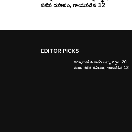
సజీవ దహనం, గాయపడిన 12
EDITOR PICKS
కర్నూలులో వి కావేరి బస్సు దగ్ధం, 20
మంది సజీవ దహనం, గాయపడిన 12