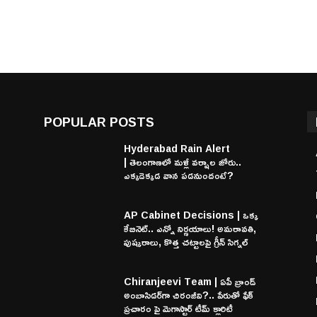
POPULAR POSTS
Hyderabad Rain Alert
| తెలంగాణలో మళ్లీ వర్షాల జోరు..
ఎక్కడెక్కడ వాన పడనుందంటే?
AP Cabinet Decisions | ఒక్క
కేబినెట్.. ఎన్నో నిర్ణయాలు! అమరావతి,
పుష్కరాలు, కొత్త చట్టాలపై గ్రీన్ సిగ్నల్
Chiranjeevi Team | ఏపీ బ్రాండ్
అంబాసిడర్‌గా చిరంజీవి?.. పేరుతో ఫేక్
ప్రచారం పై మెగాస్టార్ టీమ్ క్లారిటీ