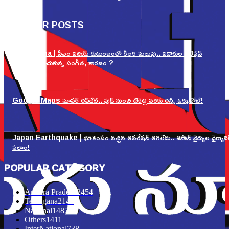
సలాం!
POPULAR POSTS
Sangeetha | సీఎం విజయ్ కుటుంబంలో కీలక మలుపు.. విడాకుల పిటిషన్
ఉపసంహరించుకున్న సంగీత, కారణం ?
Google Maps సూపర్ అప్‌డేట్.. ఫుడ్ నుంచి టికెట్ల వరకు అన్నీ ఒక్కచోటే!
Japan Earthquake | భూకంపం వచ్చిన ఆపరేషన్ ఆగలేదు.. జపాన్ వైద్యుల ధైర్యానిక
సలాం!
POPULAR CATEGORY
Andhra Pradesh
2454
Telangana
2148
National
1487
Others
1411
InterNational
738