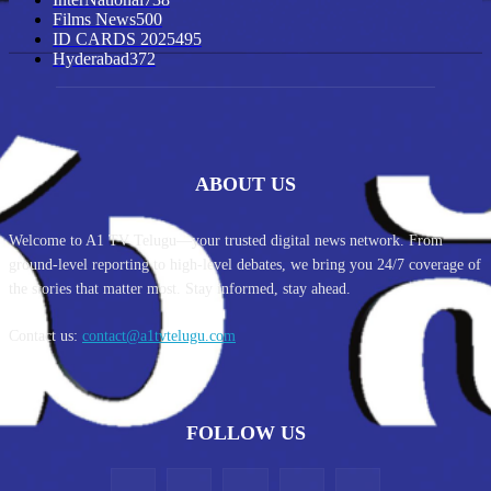
Films News
500
ID CARDS 2025
495
Hyderabad
372
ABOUT US
Welcome to A1 TV Telugu—your trusted digital news network. From
ground-level reporting to high-level debates, we bring you 24/7 coverage of
the stories that matter most. Stay informed, stay ahead.
Contact us:
contact@a1tvtelugu.com
FOLLOW US