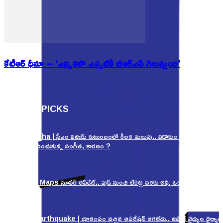
కేటీఆర్ ధీమా – ‘ఎన్నికలొ ఎప్పటికీ బీఆర్ఎస్ గెలుస్తుంది’
EDITOR PICKS
Sangeetha | సీఎం విజయ్ కుటుంబంలో కీలక మలుపు.. విడాకుల పిటిషన్
ఉపసంహరించుకున్న సంగీత, కారణం ?
Google Maps సూపర్ అప్‌డేట్.. ఫుడ్ నుంచి టికెట్ల వరకు అన్నీ ఒక్కచోటే!
Japan Earthquake | భూకంపం వచ్చిన ఆపరేషన్ ఆగలేదు.. జపాన్ వైద్యుల ధైర్యానిక