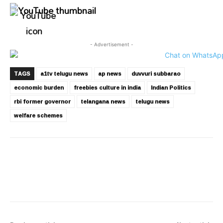
- Advertisement -
TAGS
a1tv telugu news
ap news
duvvuri subbarao
economic burden
freebies culture in india
Indian Politics
rbi former governor
telangana news
telugu news
welfare schemes