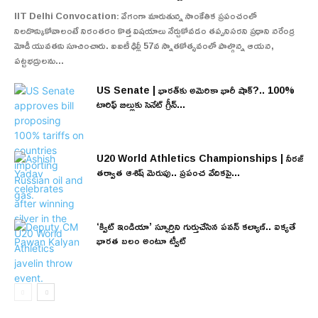
IIT Delhi Convocation: వేగంగా మారుతున్న సాంకేతిక ప్రపంచంలో
నిలదొక్కుకోవాలంటే నిరంతరం కొత్త విషయాలు నేర్చుకోవడం తప్పనిసరని ప్రధాని నరేంద్ర
మోడీ యువతకు సూచించారు. ఐఐటీ ఢిల్లీ 57వ స్నాతకోత్సవంలో పాల్గొన్న ఆయన,
పట్టభద్రులను...
US Senate | భారత్‌కు అమెరికా భారీ షాక్?.. 100%
టారిఫ్ బిల్లుకు సెనేట్ గ్రీన్...
U20 World Athletics Championships | నీరజ్
తర్వాత ఆశిష్ మెరుపు.. ప్రపంచ వేదికపై...
‘క్విట్ ఇండియా’ స్ఫూర్తిని గుర్తుచేసిన పవన్ కల్యాణ్.. ఐక్యతే
భారత బలం అంటూ ట్వీట్