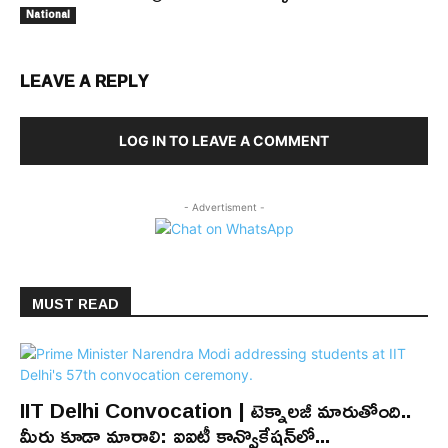
National
LEAVE A REPLY
LOG IN TO LEAVE A COMMENT
- Advertisment -
MUST READ
IIT Delhi Convocation | టెక్నాలజీ మారుతోంది..
మీరు కూడా మారాలి: ఐఐటీ కాన్వొకేషన్‌లో...