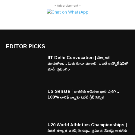
- Advertisement -
EDITOR PICKS
IIT Delhi Convocation | టెక్నాలజీ
మారుతోంది.. మీరు కూడా మారాలి: ఐఐటీ కాన్వొకేషన్‌లో
మోడీ ప్రసంగం
US Senate | భారత్‌కు అమెరికా భారీ షాక్?..
100% టారిఫ్ బిల్లుకు సెనేట్ గ్రీన్ సిగ్నల్
U20 World Athletics Championships |
నీరజ్ తర్వాత ఆశిష్ మెరుపు.. ప్రపంచ వేదికపై భారత్‌కు