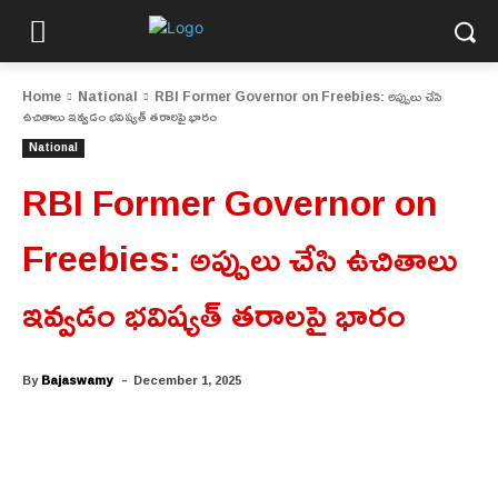
Home
National
RBI Former Governor on Freebies: అప్పులు చేసి
ఉచితాలు ఇవ్వడం భవిష్యత్ తరాలపై భారం
National
RBI Former Governor on
Freebies: అప్పులు చేసి ఉచితాలు
ఇవ్వడం భవిష్యత్ తరాలపై భారం
-
By
Bajaswamy
December 1, 2025