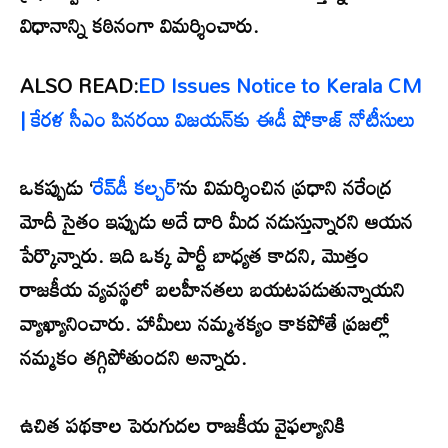
విధానాన్ని కఠినంగా విమర్శించారు.
ALSO READ:
ED Issues Notice to Kerala CM
| కేరళ సీఎం పినరయి విజయన్‌కు ఈడీ షోకాజ్ నోటీసులు
ఒకప్పుడు ‘
రేవ్‌డీ కల్చర్
’ను విమర్శించిన ప్రధాని నరేంద్ర
మోదీ సైతం ఇప్పుడు అదే దారి మీద నడుస్తున్నారని ఆయన
పేర్కొన్నారు. ఇది ఒక్క పార్టీ బాధ్యత కాదని, మొత్తం
రాజకీయ వ్యవస్థలో బలహీనతలు బయటపడుతున్నాయని
వ్యాఖ్యానించారు. హామీలు నమ్మశక్యం కాకపోతే ప్రజల్లో
నమ్మకం తగ్గిపోతుందని అన్నారు.
ఉచిత పథకాల పెరుగుదల రాజకీయ వైఫల్యానికి