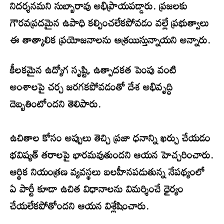
నిదర్శనమని సుబ్బారావు అభిప్రాయపడ్డారు. ప్రజలకు
గౌరవప్రదమైన ఉపాధి కల్పించలేకపోవడం వల్లే ప్రభుత్వాలు
ఈ తాత్కాలిక ప్రయోజనాలను ఆశ్రయిస్తున్నాయని అన్నారు.
కీలకమైన ఉద్యోగ సృష్టి, ఉత్పాదకత పెంపు వంటి
అంశాలపై చర్చ జరగకపోవడంతో దేశ అభివృద్ధి
దెబ్బతింటోందని తెలిపారు.
ఉచితాల కోసం అప్పులు తెచ్చి ప్రజా ధనాన్ని ఖర్చు చేయడం
భవిష్యత్ తరాలపై భారమవుతుందని ఆయన హెచ్చరించారు.
ఆర్థిక నియంత్రణ వ్యవస్థలు బలహీనపడుతున్న నేపథ్యంలో
ఏ పార్టీ కూడా ఉచిత విధానాలను విమర్శించే ధైర్యం
చేయలేకపోతోందని ఆయన విశ్లేషించారు.