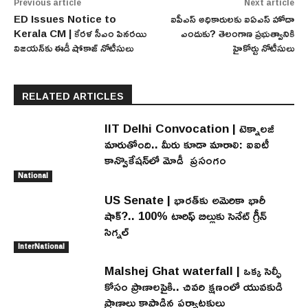
Previous article
Next article
ED Issues Notice to
ఐపీఎస్ అధికారులకు ఐఏఎస్ హోదా
Kerala CM | కేరళ సీఎం పినరయి
ఎందుకు? తెలంగాణ ప్రభుత్వానికి
విజయన్‌కు ఈడీ షోకాజ్ నోటీసులు
హైకోర్టు నోటీసులు
RELATED ARTICLES
IIT Delhi Convocation | టెక్నాలజీ
మారుతోంది.. మీరు కూడా మారాలి: ఐఐటీ
కాన్వొకేషన్‌లో మోడీ ప్రసంగం
National
US Senate | భారత్‌కు అమెరికా భారీ
షాక్?.. 100% టారిఫ్ బిల్లుకు సెనేట్ గ్రీన్
సిగ్నల్
InterNational
Malshej Ghat waterfall | ఒక్క సెల్ఫీ
కోసం ప్రాణాలపైకి.. చివరి క్షణంలో యువకుడి
ప్రాణాలు కాపాడిన పర్యాటకులు