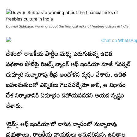
Duvvuri Subbarao warning about the financial risks of freebies culture in India
దేశంలో రాజకీయ పార్టీల మధ్య పెరుగుతున్న ఉచిత
పథకాల పోటీపై రిజర్వ్ బ్యాంక్ ఆఫ్ ఇండియా మాజీ గవర్నర్
దువ్వూరి సుబ్బారావు తీవ్ర ఆందోళన వ్యక్తం చేశారు. ఉచిత
బహుమతులతో ఎన్నికలు గెలవవచ్చేమో కానీ, ఆ విధానం
దేశ నిర్మాణానికి ఏమాత్రం సహాయపడదని ఆయన స్పష్టం
చేశారు.
‘టైమ్స్ ఆఫ్ ఇండియా’లో రాసిన వ్యాసంలో సుబ్బారావు
ప్రభుత్వాలు, రాజకీయ నాయకులు అనుసరిస్తున్న ఉచితాల