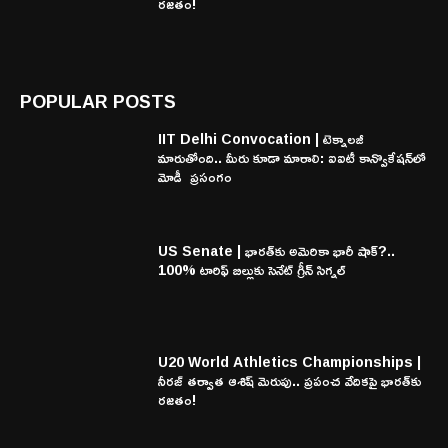
రజతం!
POPULAR POSTS
IIT Delhi Convocation | టెక్నాలజీ
మారుతోంది.. మీరు కూడా మారాలి: ఐఐటీ కాన్వొకేషన్‌లో
మోడీ ప్రసంగం
US Senate | భారత్‌కు అమెరికా భారీ షాక్?..
100% టారిఫ్ బిల్లుకు సెనేట్ గ్రీన్ సిగ్నల్
U20 World Athletics Championships |
నీరజ్ తర్వాత ఆశిష్ మెరుపు.. ప్రపంచ వేదికపై భారత్‌కు
రజతం!