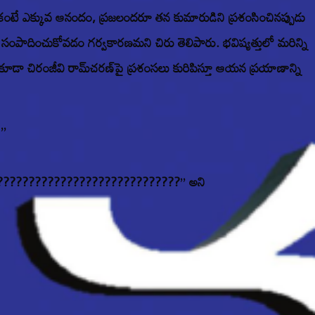
సాహం కంటే ఎక్కువ ఆనందం, ప్రజలందరూ తన కుమారుడిని ప్రశంసించినప్పుడు
సంపాదించుకోవడం గర్వకారణమని చిరు తెలిపారు. భవిష్యత్తులో మరిన్ని
లో కూడా చిరంజీవి రామ్‌చరణ్‌పై ప్రశంసలు కురిపిస్తూ ఆయన ప్రయాణాన్ని
!”
??? ????????????????????????????????” అని