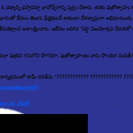
్యాన్ని ప్రస్తావిస్తూ భావోద్వేగాన్ని వ్యక్తం చేశారు. తనకు పుత్రోత్
ంతో కేవలం తెలుగు ప్రేక్షకులనే కాకుండా దేశవ్యాప్తంగా అభిమానులను 
 తీసుకెళ్లాలని ఆకాంక్షించారు. ఇటీవల జరిగిన ‘పెద్ది’ విజయోత్సవ వేడుక
ు, జనులా పుత్రుని గనుగొని పొగడగా, పుత్రోత్సాహంబు నాడు పొందుర సుమతీ
పబ్లిక్ టీవీ కార్యక్రమంలో రామ్ చరణ్‌ను “???????????? ?????????
.com/sbddqa3m61
une 24, 2026