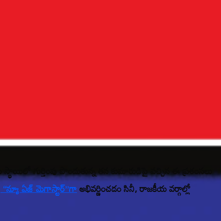
ీయ స్థాయిలో గుర్తింపు పొందుతున్న తన కుమారుడిపై వచ్చిన ఈ ప్రశంసలు
ు
“న్యూ ఏజ్ మెగాస్టార్”గా
అభివర్ణించడం సినీ, రాజకీయ వర్గాల్లో