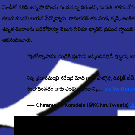
మోడీతో కలిసి ఉన్న ఫొటోలను పంచుకున్న చిరంజీవి, సుమతీ శతకంలోని ఓ పద
కలుగుతుందని ఆయన పేర్కొన్నారు. రామ్‌చరణ్ తన నటన, కృషి, అంకితభావ
ఉన్నత శిఖరాలను అధిరోహిస్తూ తెలుగు సినిమా ఖ్యాతిని ప్రపంచ స్థాయికి
అభినందించారు.
“పుత్రోత్సాహము తండ్రికి పుత్రుడు జన్మించినపుడే పుట్టద
నిన్న ప్రధానమంత్రి నరేంద్ర మోది గారు పాల్గొన్న రి
సంబోధించడం నాకు ఎంతో ఆనందాన్ని…
pic.twitter
— Chiranjeevi Konidela (@KChiruTweets)
J