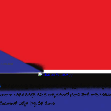
ge Megastar”.
ీ
చేసిన ప్రశంసలపై మెగాస్టార్ చిరంజీవి హర్షం వ్యక్తం చేశారు. అంతర్జాత
ాగా జరిగిన రిపబ్లిక్ సమిట్ కార్యక్రమంలో ప్రధాని మోడీ రామ్‌చరణ్‌న
ియాలో ప్రత్యేక పోస్ట్ షేర్ చేశారు.