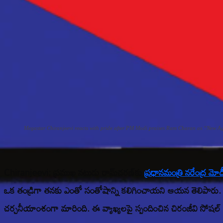
Megastar Chiranjeevi reacts with pride after PM Modi praises Ram Charan as “New A
Chiranjeevi:
ప్రముఖ నటుడు రామ్‌చరణ్‌కు
ప్రధానమంత్రి నరేంద్ర మోడ
ఒక తండ్రిగా తనకు ఎంతో సంతోషాన్ని కలిగించాయని ఆయన తెలిపారు. తాజ
చర్చనీయాంశంగా మారింది. ఈ వ్యాఖ్యలపై స్పందించిన చిరంజీవి సోషల్ మీడ