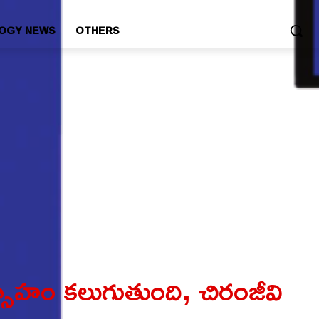
OGY NEWS
OTHERS
త్సాహం కలుగుతుంది, చిరంజీవి