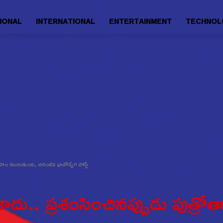
IONAL
INTERNATIONAL
ENTERTAINMENT
TECHNOL
ాహం కలుగుతుంది, చిరంజీవి భావోద్వేగ పోస్ట్
ాదు.. ప్రశంసించినప్పుడు పుత్రో