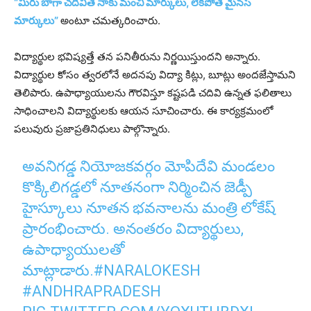
“మీరు బాగా చదివితే నాకు మంచి మార్కులు, లేకపోతే మైనస్
మార్కులు”
అంటూ చమత్కరించారు.
విద్యార్థుల భవిష్యత్తే తన పనితీరును నిర్ణయిస్తుందని అన్నారు.
విద్యార్థుల కోసం త్వరలోనే అదనపు విద్యా కిట్లు, బూట్లు అందజేస్తామని
తెలిపారు. ఉపాధ్యాయులను గౌరవిస్తూ కష్టపడి చదివి ఉన్నత ఫలితాలు
సాధించాలని విద్యార్థులకు ఆయన సూచించారు. ఈ కార్యక్రమంలో
పలువురు ప్రజాప్రతినిధులు పాల్గొన్నారు.
అవనిగడ్డ నియోజకవర్గం మోపిదేవి మండలం
కొక్కిలిగడ్డలో నూతనంగా నిర్మించిన జెడ్పీ
హైస్కూలు నూతన భవనాలను మంత్రి లోకేష్
ప్రారంభించారు. అనంతరం విద్యార్థులు,
ఉపాధ్యాయులతో
మాట్లాడారు.
#NARALOKESH
#ANDHRAPRADESH