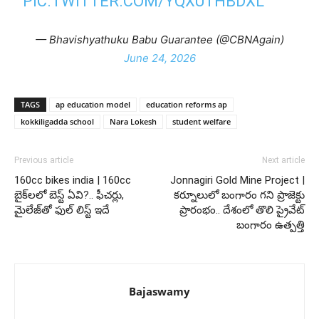
PIC.TWITTER.COM/YQXUTHBDXL
— Bhavishyathuku Babu Guarantee (@CBNAgain)
June 24, 2026
TAGS
ap education model
education reforms ap
kokkiligadda school
Nara Lokesh
student welfare
Previous article
Next article
160cc bikes india | 160cc
Jonnagiri Gold Mine Project |
బైక్‌లలో బెస్ట్ ఏవి?.. ఫీచర్లు,
కర్నూలులో బంగారం గని ప్రాజెక్టు
మైలేజ్‌తో ఫుల్ లిస్ట్ ఇదే
ప్రారంభం.. దేశంలో తొలి ప్రైవేట్
బంగారం ఉత్పత్తి
Bajaswamy