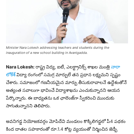
Minister Nara Lokesh addressing teachers and students during the
inauguration of a new school building in Avanigadda.
Nara Lokesh:
రాష్ట్ర విద్య, ఐటీ, ఎలక్ట్రానిక్స్ శాఖల మంత్రి
నారా
లోకేశ్
విద్యా రంగంలో సమగ్ర మార్పులే తన ప్రధాన లక్ష్యమని స్పష్టం
చేశారు. సమాజంలో గణనీయమైన మార్పు తీసుకురావాలనే ఉద్దేశంతోనే
అత్యంత సవాలుగా భావించే విద్యాశాఖను ఎంచుకున్నానని ఆయన
పేర్కొన్నారు. ఈ బాధ్యతను ఒక ఛాలెంజ్‌గా స్వీకరించి ముందుకు
సాగుతున్నానని తెలిపారు.
అవనిగడ్డ నియోజకవర్గం మోపిదేవి మండలం కొక్కిలిగడ్డలో పీ4 పథకం
కింద దాతల సహకారంతో రూ.1.4 కోట్ల వ్యయంతో నిర్మించిన జెడ్పీ