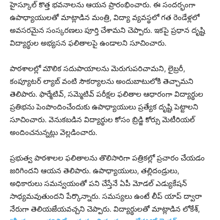
హైస్కూల్ కొత్త భవనాలను ఆయన ప్రారంభించారు. ఈ సందర్భంగా
ఉపాధ్యాయులతో మాట్లాడిన మంత్రి, విద్యా వ్యవస్థలో గత రెండేళ్లలో
అవసరమైన సంస్కరణలు పూర్తి చేశామని చెప్పారు. ఇకపై ప్రధాన దృష్టి
విద్యార్థుల అభ్యసన ఫలితాలపై ఉండాలని సూచించారు.
పాఠశాలల్లో మౌలిక సదుపాయాలను మెరుగుపరిచామని, లైబ్రరీ,
కంప్యూటర్ ల్యాబ్ వంటి సౌకర్యాలను అందుబాటులోకి తెచ్చామని
తెలిపారు. ఫార్మేటివ్, సమ్మెటివ్ పరీక్షల ఫలితాల ఆధారంగా విద్యార్థుల
ప్రతిభను పెంపొందించేందుకు ఉపాధ్యాయులు ప్రత్యేక దృష్టి పెట్టాలని
సూచించారు. వెనుకబడిన విద్యార్థుల కోసం బ్రిడ్జి కోర్సు మెటీరియల్
అందించనున్నట్లు వెల్లడించారు.
ప్రభుత్వ పాఠశాలల ఫలితాలను తొలిసారిగా పత్రికల్లో ప్రచారం చేయడం
జరిగిందని ఆయన తెలిపారు. ఉపాధ్యాయులు, తల్లిదండ్రులు,
అధికారులు సమన్వయంతో పని చేస్తేనే ఏపీ మోడల్ ఎడ్యుకేషన్
సాధ్యమవుతుందని పేర్కొన్నారు. సమస్యలు ఉంటే లీప్ యాప్ ద్వారా
నేరుగా తెలియజేయవచ్చని చెప్పారు. విద్యార్థులతో మాట్లాడిన లోకేశ్,