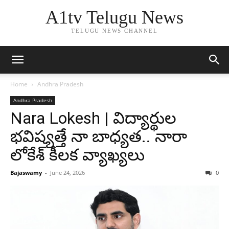
A1tv Telugu News
TELUGU NEWS CHANNEL
Home
Andhra Pradesh
Andhra Pradesh
Nara Lokesh | విద్యార్థుల
భవిష్యత్తే నా బాధ్యత.. నారా
లోకేశ్ కీలక వ్యాఖ్యలు
Bajaswamy
-
June 24, 2026
0