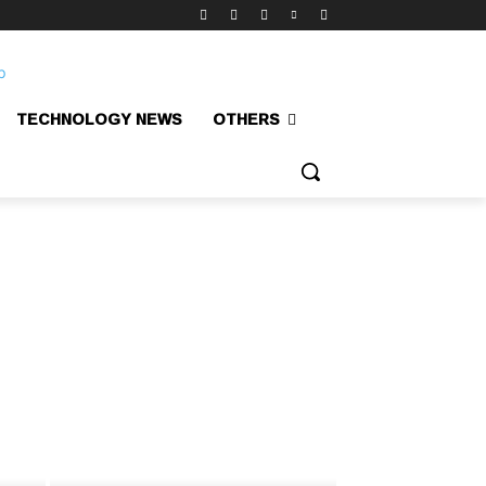
TECHNOLOGY NEWS
OTHERS