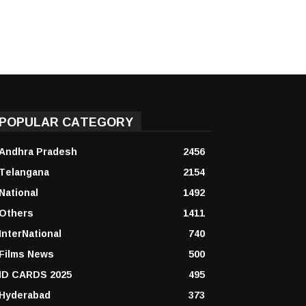
POPULAR CATEGORY
Andhra Pradesh
2456
Telangana
2154
National
1492
Others
1411
InterNational
740
Films News
500
ID CARDS 2025
495
Hyderabad
373