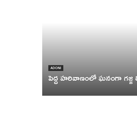
ADONI
పెద్ద హరివాణంలో ఘనంగా గజ్జ 