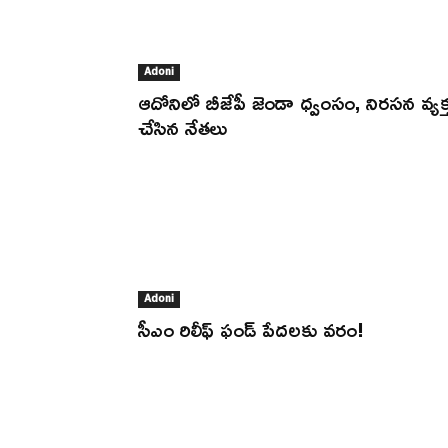
Adoni
ఆదోనిలో బీజేపీ జెండా ధ్వంసం, నిరసన వ్యక్
చేసిన నేతలు
Adoni
సీఎం రిలీఫ్ ఫండ్ పేదలకు వరం!