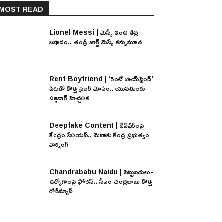
MOST READ
Lionel Messi | మెస్సీ ఇంట తీవ్ర
విషాదం.. తండ్రి జార్జ్ మెస్సీ కన్నుమూత
Rent Boyfriend | ‘రెంట్ బాయ్‌ఫ్రెండ్’
పేరుతో కొత్త సైబర్ మోసం.. యువతులకు
సజ్జనార్ హెచ్చరిక
Deepfake Content | డీప్‌ఫేక్‌లపై
కేంద్రం సీరియస్.. మెటాకు కేంద్ర ప్రభుత్వం
వార్నింగ్
Chandrababu Naidu | పెట్టుబడులు-
ఉద్యోగాలపై ఫోకస్.. సీఎం చంద్రబాబు కొత్త
రోడ్‌మ్యాప్