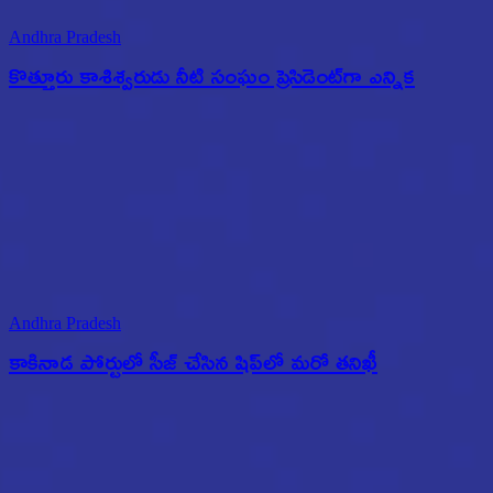
Andhra Pradesh
కొత్తూరు కాశిశ్వరుడు నీటి సంఘం ప్రెసిడెంట్‌గా ఎన్నిక
Andhra Pradesh
కాకినాడ పోర్టులో సీజ్ చేసిన షిప్‌లో మరో తనిఖీ