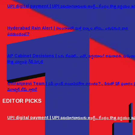
UPI digital payment | UPI వినియోగదారులకు అలర్ట్.. కేంద్రం కొత్త నిర్ణయం ఇద
Hyderabad Rain Alert | తెలంగాణలో మళ్లీ వర్షాల జోరు.. ఎక్కడెక్కడ వాన
పడనుందంటే?
AP Cabinet Decisions | ఒక్క కేబినెట్.. ఎన్నో నిర్ణయాలు! అమరావతి, పుష్కరా
కొత్త చట్టాలపై గ్రీన్ సిగ్నల్
Chiranjeevi Team | ఏపీ బ్రాండ్ అంబాసిడర్‌గా చిరంజీవి?.. పేరుతో ఫేక్ ప్రచారం ప
మెగాస్టార్ టీమ్ క్లారిటీ
EDITOR PICKS
UPI digital payment | UPI వినియోగదారులకు అలర్ట్.. కేంద్రం కొత్త నిర్ణయం ఇద