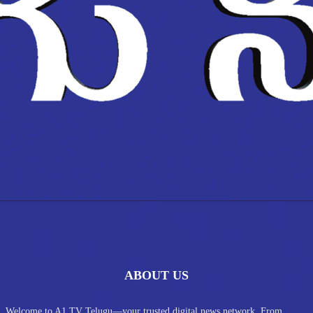
ABOUT US
Welcome to A1 TV Telugu—your trusted digital news network. From