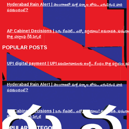
Hyderabad Rain Alert | తెలంగాణలో మళ్లీ వర్షాల జోరు.. ఎక్కడెక్కడ వాన
పడనుందంటే?
AP Cabinet Decisions | ఒక్క కేబినెట్.. ఎన్నో నిర్ణయాలు! అమరావతి, పుష్కరా
కొత్త చట్టాలపై గ్రీన్ సిగ్నల్
POPULAR POSTS
UPI digital payment | UPI వినియోగదారులకు అలర్ట్.. కేంద్రం కొత్త నిర్ణయం ఇద
Hyderabad Rain Alert | తెలంగాణలో మళ్లీ వర్షాల జోరు.. ఎక్కడెక్కడ వాన
పడనుందంటే?
AP Cabinet Decisions | ఒక్క కేబినెట్.. ఎన్నో నిర్ణయాలు! అమరావతి, పుష్కరా
కొత్త చట్టాలపై గ్రీన్ సిగ్నల్
POPULAR CATEGORY