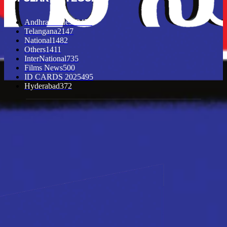
Andhra Pradesh
2453
Telangana
2147
National
1482
Others
1411
InterNational
735
Films News
500
ID CARDS 2025
495
Hyderabad
372