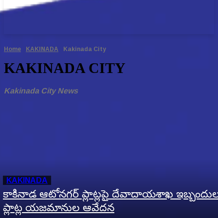
Home
KAKINADA
Kakinada City
KAKINADA CITY
Kakinada City News
KAKINADA
కాకినాడ ఆటోనగర్‌ ప్లాట్లపై దేవాదాయశాఖ ఇబ్బందు
ప్లాట్ల యజమానుల ఆవేదన