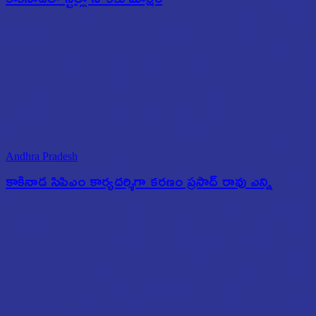
Andhra Pradesh
కాకినాడ సిపిఎం కార్యదర్శిగా కరణం ప్రసాద్ రావు ఎన్ని