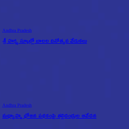
Andhra Pradesh
శ్రీ హర్ష స్కూల్లో బాలల దినోత్సవ వేడుకలు
Andhra Pradesh
మధ్యాహ్న భోజన పథకంపై తల్లిదండ్రుల ఆవేదన